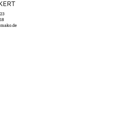
KERT
 23
 18
e-mako.de