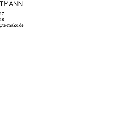
TTMANN
 17
 18
@te-mako.de