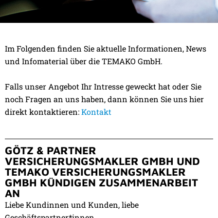
Im Folgenden finden Sie aktuelle Informationen, News
NEWS ZUM THEMA:
und Infomaterial über die TEMAKO GmbH.
MIT UNS SIND SIE AUF DEM
NEUESTEN STAND
Falls unser Angebot Ihr Intresse geweckt hat oder Sie
noch Fragen an uns haben, dann können Sie uns hier
direkt kontaktieren:
Kontakt
GÖTZ & PARTNER
VERSICHERUNGSMAKLER GMBH UND
TEMAKO VERSICHERUNGSMAKLER
GMBH KÜNDIGEN ZUSAMMENARBEIT
AN
Liebe Kundinnen und Kunden, liebe
Geschäftspartner*innen,